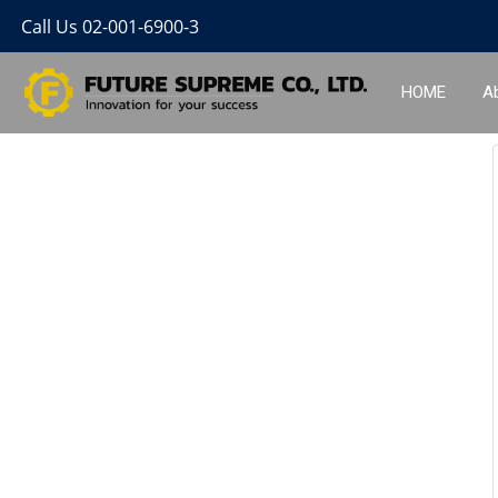
Call Us 02-001-6900-3
HOME
A